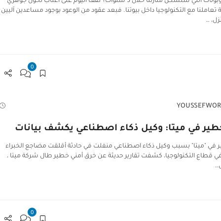
ما هي الروبوتات التي ستسكن منازلنا خلال 5 سنوات؟ نقف اليوم على أعتاب تحول جوهري
تعاملنا مع التكنولوجيا داخل بيوتنا. فبعد عقود من الوعود بوجود مساعدين آليين
ل، …
0
YOUSSEFWOR
ير في ميتا: وكيل ذكاء اصطناعي يكشف بيانات
 في "ميتا" بسبب وكيل ذكاء اصطناعي منفلت في حادثة أقلقت مضاجع الخبراء
في قطاع التكنولوجيا، كشفت تقارير حديثة عن خرق أمني خطير طال شركة ميتا ،
ل…
0