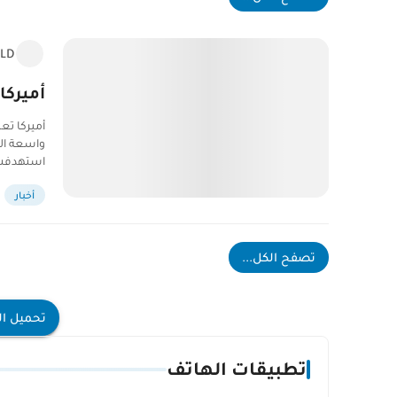
LD
أميركا ت
واسعة ال
استهدفت 
أخبار
تصفح الكل...
تحميل ال
تطبيقات الهاتف