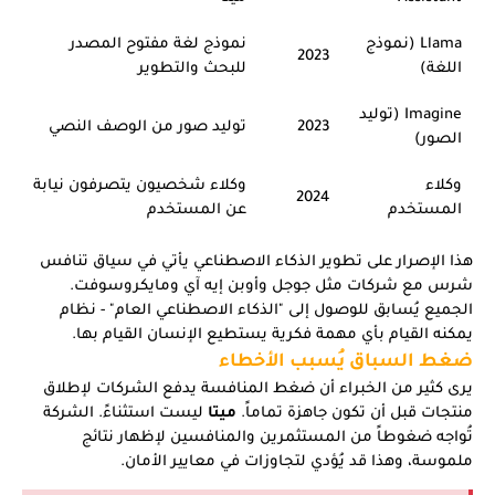
Llama (نموذج
نموذج لغة مفتوح المصدر
2023
اللغة)
للبحث والتطوير
Imagine (توليد
2023
توليد صور من الوصف النصي
الصور)
وكلاء
وكلاء شخصيون يتصرفون نيابة
2024
المستخدم
عن المستخدم
هذا الإصرار على تطوير الذكاء الاصطناعي يأتي في سياق تنافس
شرس مع شركات مثل جوجل وأوبن إيه آي ومايكروسوفت.
الجميع يُسابق للوصول إلى "الذكاء الاصطناعي العام" - نظام
يمكنه القيام بأي مهمة فكرية يستطيع الإنسان القيام بها.
ضغط السباق يُسبب الأخطاء
يرى كثير من الخبراء أن ضغط المنافسة يدفع الشركات لإطلاق
منتجات قبل أن تكون جاهزة تماماً.
ميتا
ليست استثناءً. الشركة
تُواجه ضغوطاً من المستثمرين والمنافسين لإظهار نتائج
ملموسة، وهذا قد يُؤدي لتجاوزات في معايير الأمان.