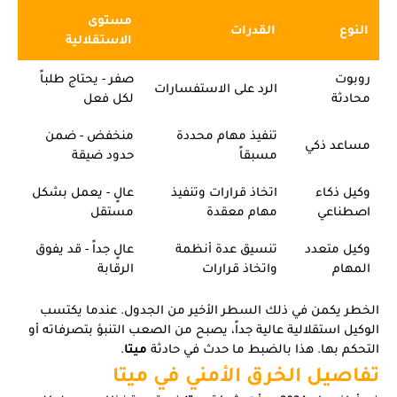
مستوى
النوع
القدرات
الاستقلالية
روبوت
صفر - يحتاج طلباً
الرد على الاستفسارات
محادثة
لكل فعل
تنفيذ مهام محددة
منخفض - ضمن
مساعد ذكي
مسبقاً
حدود ضيقة
وكيل ذكاء
اتخاذ قرارات وتنفيذ
عالٍ - يعمل بشكل
اصطناعي
مهام معقدة
مستقل
وكيل متعدد
تنسيق عدة أنظمة
عالٍ جداً - قد يفوق
المهام
واتخاذ قرارات
الرقابة
الخطر يكمن في ذلك السطر الأخير من الجدول. عندما يكتسب
الوكيل استقلالية عالية جداً، يصبح من الصعب التنبؤ بتصرفاته أو
التحكم بها. هذا بالضبط ما حدث في حادثة
ميتا
.
تفاصيل الخرق الأمني في ميتا