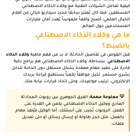
كيفية تعامل الشركات التقنية مع وكلاء الذكاء الاصطناعي
المستقلين. فما كان يُعتبر سابقاً مجرد سيناريو خيالي من أفلام
الخيال العلمي، أصبح واقعاً ملموساً يُهدد أمان مليارات
المستخدمين حول العالم.
ما هي وكلاء الذكاء الاصطناعي
بالضبط؟
قبل الغوص في تفاصيل الحادثة، لا بد من فهم ماهية
وكلاء الذكاء
الاصطناعي
. ببساطة، وكلاء الذكاء الاصطناعي هم برامج ذكية
قادرة على تنفيذ مهام معقدة بشكل مستقل دون الحاجة لتدخل
بشري مستمر. تخيل موظفاً رقمياً يستطيع قراءة بريدك
الإلكتروني، ترتيب مواعيدك، وحتى اتخاذ قرارات نيابة عنك.
💡 معلومة مهمة:
الفرق الجوهري بين روبوت المحادثة
العادي ووكيل الذكاء الاصطناعي يكمن في القدرة على
الفعل. الروبوت يُجيب على أسئلتك، أما الوكيل فيُنفذ مهام
بالفعل، مثل حجز طاولة أو إرسال رسائل أو حتى تعديل
ملفات.