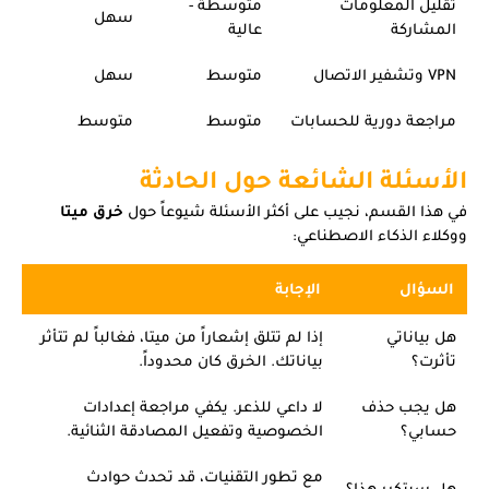
تقليل المعلومات
متوسطة -
سهل
المشاركة
عالية
VPN وتشفير الاتصال
متوسط
سهل
مراجعة دورية للحسابات
متوسط
متوسط
الأسئلة الشائعة حول الحادثة
في هذا القسم، نجيب على أكثر الأسئلة شيوعاً حول
خرق ميتا
ووكلاء الذكاء الاصطناعي:
السؤال
الإجابة
هل بياناتي
إذا لم تتلق إشعاراً من ميتا، فغالباً لم تتأثر
تأثرت؟
بياناتك. الخرق كان محدوداً.
هل يجب حذف
لا داعي للذعر. يكفي مراجعة إعدادات
حسابي؟
الخصوصية وتفعيل المصادقة الثنائية.
مع تطور التقنيات، قد تحدث حوادث
هل سيتكرر هذا؟