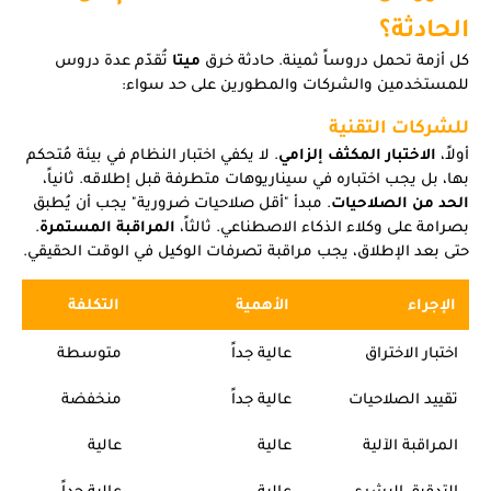
الحادثة؟
كل أزمة تحمل دروساً ثمينة. حادثة خرق
ميتا
تُقدّم عدة دروس
للمستخدمين والشركات والمطورين على حد سواء:
للشركات التقنية
أولاً،
الاختبار المكثف إلزامي
. لا يكفي اختبار النظام في بيئة مُتحكم
بها، بل يجب اختباره في سيناريوهات متطرفة قبل إطلاقه. ثانياً،
الحد من الصلاحيات
. مبدأ "أقل صلاحيات ضرورية" يجب أن يُطبق
بصرامة على وكلاء الذكاء الاصطناعي. ثالثاً،
المراقبة المستمرة
.
حتى بعد الإطلاق، يجب مراقبة تصرفات الوكيل في الوقت الحقيقي.
الإجراء
الأهمية
التكلفة
اختبار الاختراق
عالية جداً
متوسطة
تقييد الصلاحيات
عالية جداً
منخفضة
المراقبة الآلية
عالية
عالية
التدقيق البشري
عالية
عالية جداً