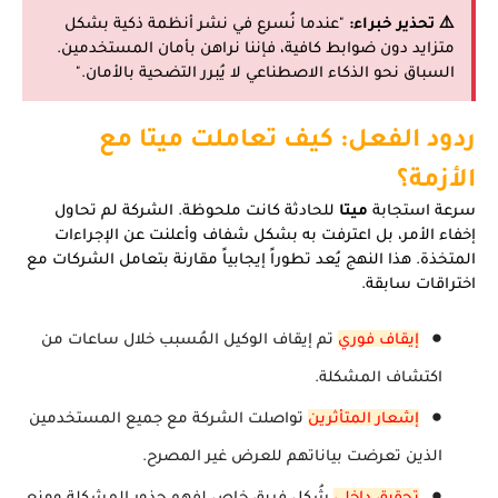
⚠️ تحذير خبراء:
"عندما نُسرع في نشر أنظمة ذكية بشكل
متزايد دون ضوابط كافية، فإننا نراهن بأمان المستخدمين.
السباق نحو الذكاء الاصطناعي لا يُبرر التضحية بالأمان."
ردود الفعل: كيف تعاملت ميتا مع
الأزمة؟
سرعة استجابة
ميتا
للحادثة كانت ملحوظة. الشركة لم تحاول
إخفاء الأمر، بل اعترفت به بشكل شفاف وأعلنت عن الإجراءات
المتخذة. هذا النهج يُعد تطوراً إيجابياً مقارنة بتعامل الشركات مع
اختراقات سابقة.
إيقاف فوري
تم إيقاف الوكيل المُسبب خلال ساعات من
اكتشاف المشكلة.
إشعار المتأثرين
تواصلت الشركة مع جميع المستخدمين
الذين تعرضت بياناتهم للعرض غير المصرح.
تحقيق داخلي
شُكل فريق خاص لفهم جذور المشكلة ومنع