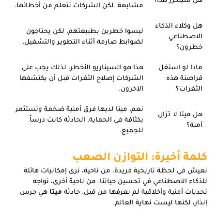
مشابهة. لكن الشركات تتعلم من أخطائها.
هل وكلاء الذكاء
ليسوا خطرين بطبيعتهم، لكن يحتاجون
الاصطناعي
لضوابط صارمة أثناء التطوير والتشغيل.
خطرون؟
ماذا لو استغل
هذا هو السيناريو الأخطر. لذلك يجب على
قراصنة هذه
الشركات إصلاح الثغرات قبل أن يكتشفها
الثغرات؟
الآخرون.
نعم، ميتا لديها فرق أمنية ضخمة وتستثمر
هل ميتا لا تزال
بكثافة في الحماية. الحادثة كانت درساً
آمنة؟
للجميع.
كلمة أخيرة: التوازن الصعب
نعيش في لحظة تاريخية فريدة. من ناحية، نرى إمكانيات هائلة
للذكاء الاصطناعي في تحسين حياتنا. من ناحية أخرى، نواجه
تحديات أمنية وأخلاقية لم نعرفها من قبل. حادثة
ميتا
هي جرس
إنذار، لكنها ليست نهاية العالم.