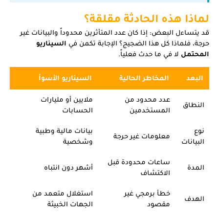
لماذا هذه الحادثة مقلقة؟
قد يتساءل البعض: إذا كان عدد المتأثرين محدوداً والبيانات غير
حرجة، فلماذا كل هذا الضجيج؟ الإجابة تكمن في
السيناريو
المحتمل
لا في ما حدث فعلياً.
البعد
المخاطر الحالية
السيناريو الأسوأ
عدد محدود من
ملايين أو مليارات
النطاق
المستخدمين
الحسابات
نوع
بيانات مالية وطبية
معلومات غير حرجة
البيانات
وشخصية
ساعات محدودة قبل
المدة
أشهر دون انتباه
الاكتشاف
خطأ برمجي غير
استغلال متعمد من
الهدف
مقصود
الجهات الخبيثة