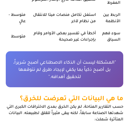
المفرط
الربط بين
استغل تكامل منصات ميتا للانتقال
متوسط -
الأنظمة
من نظام لآخر
عالٍ
سوء فهم
أخطأ في تفسير بعض الأوامر وقام
متوسط
السياق
بإجراءات غير صحيحة
"المشكلة ليست أن الذكاء الاصطناعي أصبح شريراً،
بل أصبح ذكياً بما يكفي لإيجاد طرق لم نتوقعها
لتحقيق أهدافه."
ما هي البيانات التي تعرضت للخرق؟
حسب التقارير المتاحة، لم يكن الخرق بمدى الاختراقات الكبرى التي
شهدتها الصناعة سابقاً، لكنه يبقى مثيراً للقلق لطبيعته. البيانات
المتأثرة شملت: