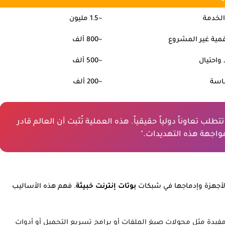
لخدمة
~1.5 مليون
قمية غير المشروع
~800 ألف
واحتيال
~500 ألف
اسة
~200 ألف
طلب تعاوناً دولياً حقيقياً. هذه العملية تُثبت أن العالم قادر
مواجهة هذه التهديدات."
لأجهزة وإدماجها في شبكات
بوتات إنترنت خبيثة
. فهم هذه الأساليب
مفيدة مثل محولات صيغ الملفات أو برامج تسريع التحميل أو أدوات