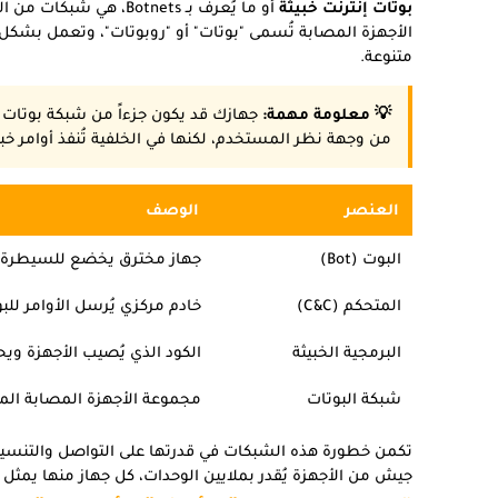
بوتات إنترنت خبيثة
أو ما يُعرف بـ Botnets
الأجهزة المصابة تُسمى "بوتات" أو "روبوتات"، وتعمل بشك
متنوعة.
💡 معلومة مهمة:
جهازك قد يكون جزءاً من شبكة بوتات
من وجهة نظر المستخدم، لكنها في الخلفية تُنفذ أوامر خ
العنصر
الوصف
البوت (Bot)
جهاز مخترق يخضع للسيطرة ع
المتحكم (C&C)
خادم مركزي يُرسل الأوامر للب
البرمجية الخبيثة
الكود الذي يُصيب الأجهزة ويح
شبكة البوتات
مجموعة الأجهزة المصابة الم
تكمن خطورة هذه الشبكات في قدرتها على التواصل والتنسيق 
جيش من الأجهزة يُقدر بملايين الوحدات، كل جهاز منها يم