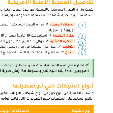
تفاصيل العملية الأمنية الأمريكية
نفذت وزارة العدل الأمريكية بالتنسيق مع عدة جهات أمنية 
استهدفت بنية تحتية شاملة استخدمتها مجموعات إجرامية ف
الجهات المنفذة
أوروبية وآسيوية.
نطاق العملية
📌 استهدفت 19 خادماً وعنوان IP تستخدم كمراكز تحكم للشبكات الخبيثة.
الأجهزة المتأثرة
📌 حوالي 3 ملايين جهاز حول العالم، تشمل حواسيب شخصية، خوادم، وأجهزة إنترنت الأشياء.
التوقيت
📌 أُعلن عن العملية في بيان رسمي بعد 
النتائج
📌 تعطيل البنية التحتية للشبكات ومنع إ
✅ إنجاز مهم:
هذه العملية ليست مجرد تعطيل مؤقت، بل ت
المجرمين إعادة بناء شبكاتهم بسهولة. هذا يُمثل ضربة ق
أنواع الشبكات التي تم تعطيلها
كشفت العملية عن تنوع كبير في أنواع
شبكات البوتات الخبيث
التنوع يُساعد على استيعاب حجم التهديدات التي كانت تواجه
نوع الشبكة
الاستخدام الرئيس