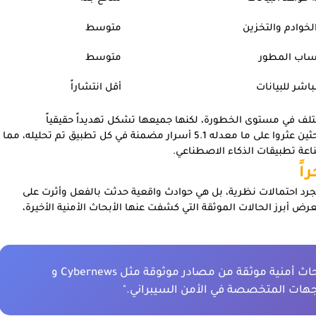
لخوادم والتخزين
متوسط
ساب المطور
متوسط
اشر للبيانات
أقل انتشاراً
تلف في مستوى الخطورة، لكنها جميعها تشكل تهديداً حقيقياً
لخصوصية المستخدمين وأمان بياناتهم. المثير للقلق أن الباحثين عثروا على ما معدله 5.1 أسرار مضمنة في كل تطبيق تم تحليله، مما
اعة تطبيقات الذكاء الاصطناعي.
اً
 احتمالات نظرية، بل هي حوادث واقعية حدثت بالفعل وأثرت على
ض أبرز الحالات الموثقة التي كشفت عنها الأبحاث الأمنية الأخيرة،
"الأرقام التالية ليست خيالية، بل هي نتائج أبحاث أمنية موثقة من مصادر موثوقة مثل Cybernews و