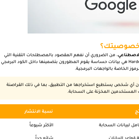
د خصوصيتك؟
الاصطناعي
، من الضروري أن نفهم المقصود بالمصطلحات التقنية التي
وردت في هذه الدراسات. الأسرار المضمنة أو Hardcoded Secrets هي بيانات حساسة يقوم المطورون بتضمينها داخل الكود البرمجي
رموز الخاصة بالواجهات البرمجية.
لأن أي شخص يستطيع استخراجها من التطبيق، بما في ذلك القراصنة
 المستخدمين المخزنة على السحابة.
ج
نسبة الانتشار
مل لبيانات السحابة
الأكثر شيوعاً
 قواعد البيانات
شائع جداً