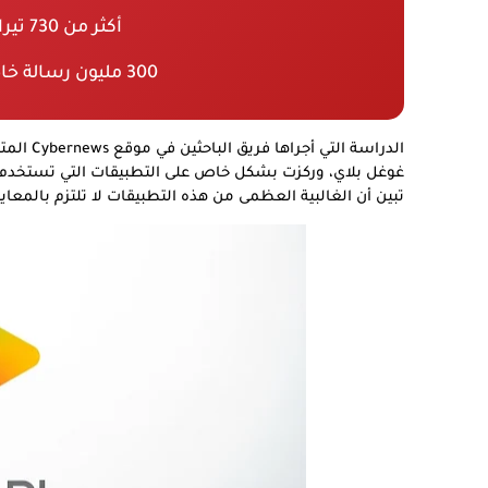
أكثر من 730 تيرابايت من البيانات المُسرّبة
300 مليون رسالة خاصة تم كشفها من تطبيق واحد
غوغل بلاي، وركزت بشكل خاص على التطبيقات التي تستخدم تق
تبين أن الغالبية العظمى من هذه التطبيقات لا تلتزم بالمع