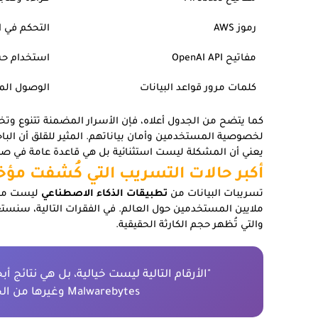
رموز AWS
التحكم في ا
مفاتيح OpenAI API
استخدام ح
كلمات مرور قواعد البيانات
الوصول المب
كما يتضح من الجدول أعلاه، فإن الأسرار المضمنة تتنوع وتخ
يعني أن المشكلة ليست استثنائية بل هي قاعدة عامة في صن
أكبر حالات التسريب التي كُشفت مؤخر
تسريبات البيانات من
تطبيقات الذكاء الاصطناعي
ليست مجرد
ملايين المستخدمين حول العالم. في الفقرات التالية، سنستعر
والتي تُظهر حجم الكارثة الحقيقية.
Malwarebytes وغيرها من الجهات المتخصصة في الأمن السيبراني."