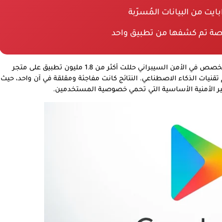
الدراسة التي أجراها فريق الباحثين في موقع Cybernews المتخصص في الأمن السيبراني حللت أكثر من 1.8 مليون تطبيق على متجر
نيات الذكاء الاصطناعي. النتائج كانت مفاجئة ومقلقة في آن واحد، حيث
ايير الأمنية الأساسية التي تحمي خصوصية المستخدمين.