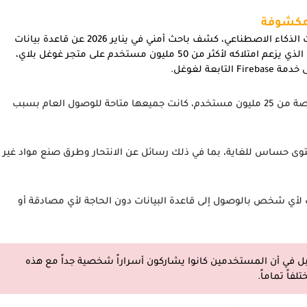
في واحدة من أكبر عمليات تسريب البيانات في تاريخ تطبيقات الذكاء الاصطناعي، كشف باحث أمني في يناير 2026 عن قاعدة بيانات
غير محمية تابعة لتطبيق Chat & Ask AI الشهير. هذا التطبيق الذي يزعم امتلاكه لأكثر من 50 مليون مستخدم على متجر غوغل بلاي،
عة لغوغل.
أكثر من 300 مليون محادثة خاصة من 25 مليون مستخدم، كانت جميعها متاحة للوصول العام بسبب
 حساس للغاية، بما في ذلك رسائل عن الانتحار وطرق صنع مواد غير
طئة في Firebase سمحت لأي شخص بالوصول إلى قاعدة البيانات دون الحاجة لأي مصادقة أو
 في أن المستخدمين كانوا يشاركون أسراراً شخصية جداً مع هذه
فاً تماماً.